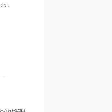
ります。
＿＿＿
演出された写真を