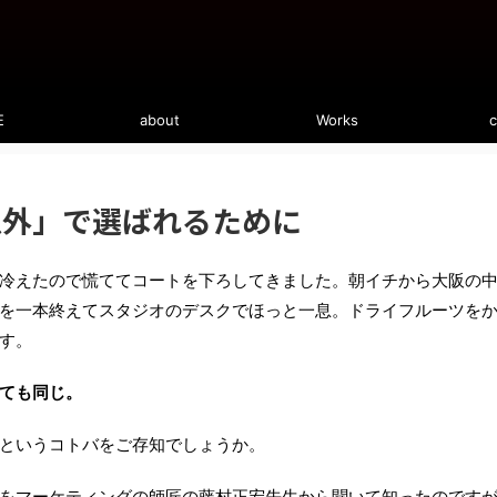
E
about
Works
c
以外」で選ばれるために
冷えたので慌ててコートを下ろしてきました。朝イチから大阪の
を一本終えてスタジオのデスクでほっと一息。ドライフルーツを
す。
ても同じ。
というコトバをご存知でしょうか。
をマーケティングの師匠の
藤村正宏
先生から聞いて知ったのです