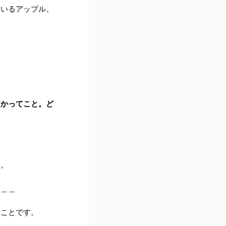
ているアップル。
うかってこと。ど
す。
＿＿＿
うことです。