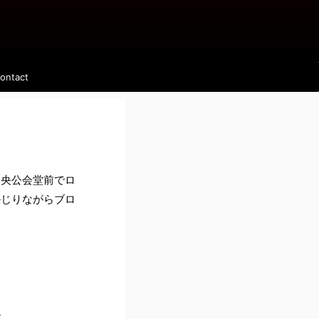
ontact
中央公会堂前でロ
かじりながらブロ
が