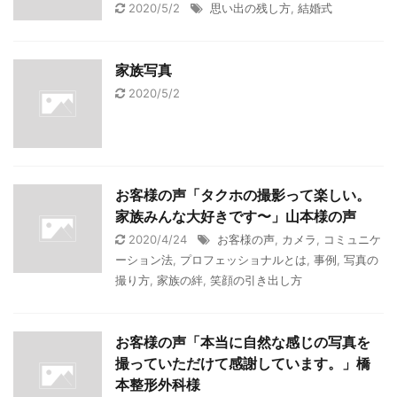
2020/5/2
思い出の残し方
,
結婚式
家族写真
2020/5/2
お客様の声「タクホの撮影って楽しい。
家族みんな大好きです〜」山本様の声
2020/4/24
お客様の声
,
カメラ
,
コミュニケ
ーション法
,
プロフェッショナルとは
,
事例
,
写真の
撮り方
,
家族の絆
,
笑顔の引き出し方
お客様の声「本当に自然な感じの写真を
撮っていただけて感謝しています。」橋
本整形外科様